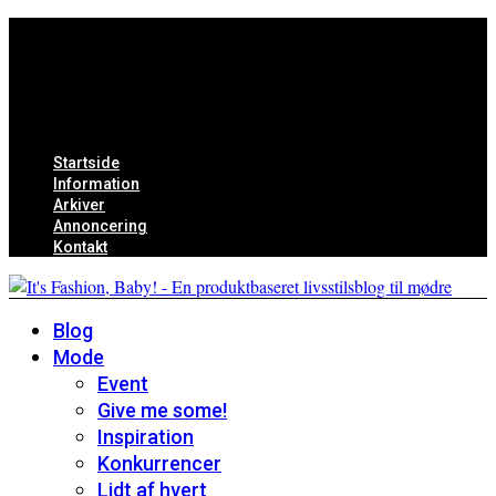
Startside
Information
Arkiver
Annoncering
Kontakt
Blog
Mode
Event
Give me some!
Inspiration
Konkurrencer
Lidt af hvert