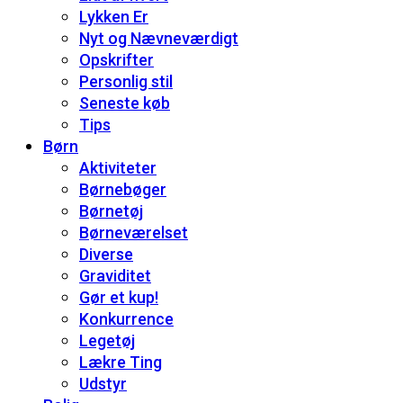
Lykken Er
Nyt og Nævneværdigt
Opskrifter
Personlig stil
Seneste køb
Tips
Børn
Aktiviteter
Børnebøger
Børnetøj
Børneværelset
Diverse
Graviditet
Gør et kup!
Konkurrence
Legetøj
Lækre Ting
Udstyr