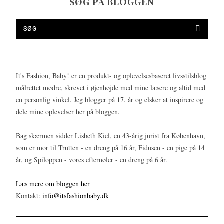
SØG PÅ BLOGGEN
It's Fashion, Baby! er en produkt- og oplevelsesbaseret livsstilsblog
målrettet mødre, skrevet i øjenhøjde med mine læsere og altid med
en personlig vinkel. Jeg blogger på 17. år og elsker at inspirere og
dele mine oplevelser her på bloggen.
Bag skærmen sidder Lisbeth Kiel, en 43-årig jurist fra København,
som er mor til Trutten - en dreng på 16 år, Fidusen - en pige på 14
år, og Spiloppen - vores efternøler - en dreng på 6 år.
Læs mere om bloggen her
Kontakt:
info@itsfashionbaby.dk