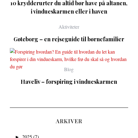
10 krydderurter du altid bør have på altanen,
i vindueskarmen eller i haven
Aktiviteter
Gøteborg – en rejseguide til børnefamilier
Blog
Haveliv – forspiring i vindueskarmen
ARKIVER
►
2025 (7)