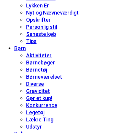
Lykken Er
Nyt og Nævneværdigt
Opskrifter
Personlig stil
Seneste køb
Tips
Børn
Aktiviteter
Børnebøger
Børnetøj
Børneværelset
Diverse
Graviditet
Gør et kup!
Konkurrence
Legetøj
Lækre Ting
Udstyr