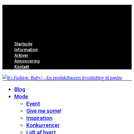
Startside
Information
Arkiver
Annoncering
Kontakt
Blog
Mode
Event
Give me some!
Inspiration
Konkurrencer
Lidt af hvert