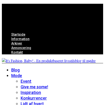
Startside
Information
Arkiver
Annoncering
Kontakt
Blog
Mode
Event
Give me some!
Inspiration
Konkurrencer
Lidt af hvert