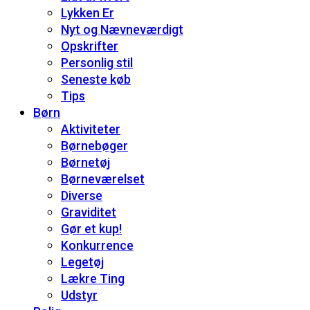
Lykken Er
Nyt og Nævneværdigt
Opskrifter
Personlig stil
Seneste køb
Tips
Børn
Aktiviteter
Børnebøger
Børnetøj
Børneværelset
Diverse
Graviditet
Gør et kup!
Konkurrence
Legetøj
Lækre Ting
Udstyr