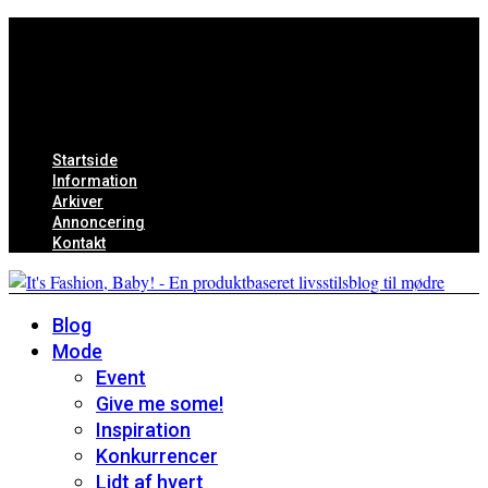
Startside
Information
Arkiver
Annoncering
Kontakt
Blog
Mode
Event
Give me some!
Inspiration
Konkurrencer
Lidt af hvert