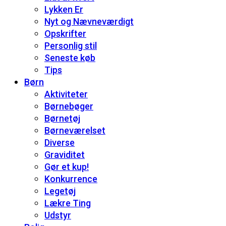
Lykken Er
Nyt og Nævneværdigt
Opskrifter
Personlig stil
Seneste køb
Tips
Børn
Aktiviteter
Børnebøger
Børnetøj
Børneværelset
Diverse
Graviditet
Gør et kup!
Konkurrence
Legetøj
Lækre Ting
Udstyr